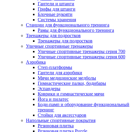
Гантели и штанги
Грифы для штанги
Блочные рукояти
Системы хранения
Станции для функционального тренинга
Рамы для функционального тренинга
Тренажеры для подростков
Тренажеры для подростков
Уличные спортивные тренажеры
Уличные спортивные тренажеры серия 700
Уличные спортивные тренажеры серия 600
Аэробика
Степ-платформы
Гантели для аэробики
Мячи медицинские медболы
Гимнастические палки, бодибары
Эспандеры
Коврики и гимнастические мячи
Йога и пилатес
Боди-памп и оборудование функциональный
тренинг
Стойки для аксессуаров
Напольные спортивные покрытия
Резиновая плитка
Резиновая плитка Puzzle