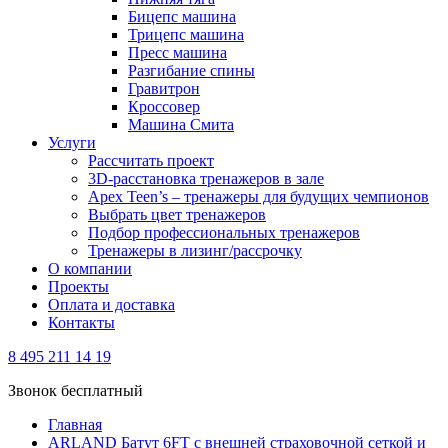
Бицепс машина
Трицепс машина
Пресс машина
Разгибание спины
Гравитрон
Кроссовер
Машина Смита
Услуги
Рассчитать проект
3D-расстановка тренажеров в зале
Apex Teen’s – тренажеры для будущих чемпионов
Выбрать цвет тренажеров
Подбор профессиональных тренажеров
Тренажеры в лизинг/рассрочку
О компании
Проекты
Оплата и доставка
Контакты
8 495 211 14 19
Звонок бесплатный
Главная
ARLAND Батут 6FT с внешней страховочной сеткой и