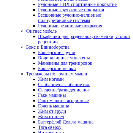
Рулонные ПВХ спортивные покрытие
Рулонные каучуковые покрытия
Бесшовные рулонно-наливные
полиуретановые системы
Рулонные резиновые покрытия
Фитнес мебель
Шкафчики для раздевалок, скамейки, стойки
рецепции
Бокс и Единоборства
Боксерские груши
Водоналивные манекены
Манекены для тренировок
Боксерские мешки
Тренажеры по группам мышц
Жим ногами
Сгибание/разгибание ног
Сведение/разведение ног
Гакк машины
Глют машина ягодичные
Голень машина
Жим от груди
Жим от плеч
Баттерфляй Дельта машина
Тяга сверху
Нижняя тяга