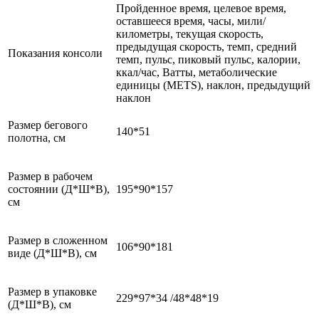
Пройденное время, целевое время,
оставшееся время, часы, мили/
километры, текущая скорость,
предыдущая скорость, темп, средний
Показания консоли
темп, пульс, пиковый пульс, калории,
ккал/час, Ватты, метаболические
единицы (METS), наклон, предыдущий
наклон
Размер бегового
140*51
полотна, см
Размер в рабочем
состоянии (Д*Ш*В),
195*90*157
см
Размер в сложенном
106*90*181
виде (Д*Ш*В), см
Размер в упаковке
229*97*34 /48*48*19
(Д*Ш*В), см