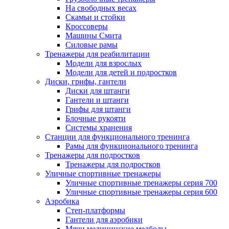
На свободных весах
Скамьи и стойки
Кроссоверы
Машины Смита
Силовые рамы
Тренажеры для реабилитации
Модели для взрослых
Модели для детей и подростков
Диски, грифы, гантели
Диски для штанги
Гантели и штанги
Грифы для штанги
Блочные рукояти
Системы хранения
Станции для функционального тренинга
Рамы для функционального тренинга
Тренажеры для подростков
Тренажеры для подростков
Уличные спортивные тренажеры
Уличные спортивные тренажеры серия 700
Уличные спортивные тренажеры серия 600
Аэробика
Степ-платформы
Гантели для аэробики
Мячи медицинские медболы