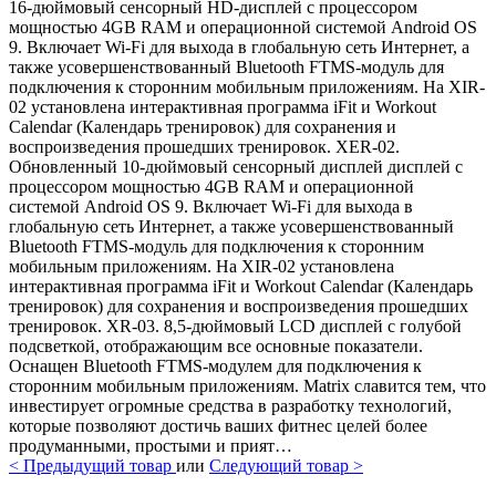
16-дюймовый сенсорный HD-дисплей с процессором
мощностью 4GB RAM и операционной системой Android OS
9. Включает Wi-Fi для выхода в глобальную сеть Интернет, а
также усовершенствованный Bluetooth FTMS-модуль для
подключения к сторонним мобильным приложениям. На XIR-
02 установлена интерактивная программа iFit и Workout
Calendar (Календарь тренировок) для сохранения и
воспроизведения прошедших тренировок. XER-02.
Обновленный 10-дюймовый сенсорный дисплей дисплей с
процессором мощностью 4GB RAM и операционной
системой Android OS 9. Включает Wi-Fi для выхода в
глобальную сеть Интернет, а также усовершенствованный
Bluetooth FTMS-модуль для подключения к сторонним
мобильным приложениям. На XIR-02 установлена
интерактивная программа iFit и Workout Calendar (Календарь
тренировок) для сохранения и воспроизведения прошедших
тренировок. XR-03. 8,5-дюймовый LCD дисплей с голубой
подсветкой, отображающим все основные показатели.
Оснащен Bluetooth FTMS-модулем для подключения к
сторонним мобильным приложениям. Matrix славится тем, что
инвестирует огромные средства в разработку технологий,
которые позволяют достичь ваших фитнес целей более
продуманными, простыми и прият…
<
Предыдущий товар
или
Следующий товар
>