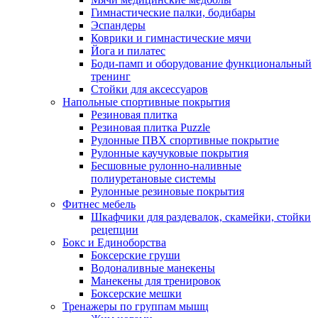
Гимнастические палки, бодибары
Эспандеры
Коврики и гимнастические мячи
Йога и пилатес
Боди-памп и оборудование функциональный
тренинг
Стойки для аксессуаров
Напольные спортивные покрытия
Резиновая плитка
Резиновая плитка Puzzle
Рулонные ПВХ спортивные покрытие
Рулонные каучуковые покрытия
Бесшовные рулонно-наливные
полиуретановые системы
Рулонные резиновые покрытия
Фитнес мебель
Шкафчики для раздевалок, скамейки, стойки
рецепции
Бокс и Единоборства
Боксерские груши
Водоналивные манекены
Манекены для тренировок
Боксерские мешки
Тренажеры по группам мышц