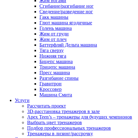
Жим ногами
Сгибание/разгибание ног
Сведение/разведение ног
Гакк машины
Глют машина ягодичные
Голень машина
Жим от груди
Жим от плеч
Баттерфляй Дельта машина
Тяга сверху
Нижняя тяга
Бицепс машина
Трицепс машина
Пресс машина
Разгибание спины
Гравитрон
Кроссовер
Машина Смита
Услуги
Рассчитать проект
3D-расстановка тренажеров в зале
Apex Teen’s – тренажеры для будущих чемпионов
Выбрать цвет тренажеров
Подбор профессиональных тренажеров
Тренажеры в лизинг/рассрочку