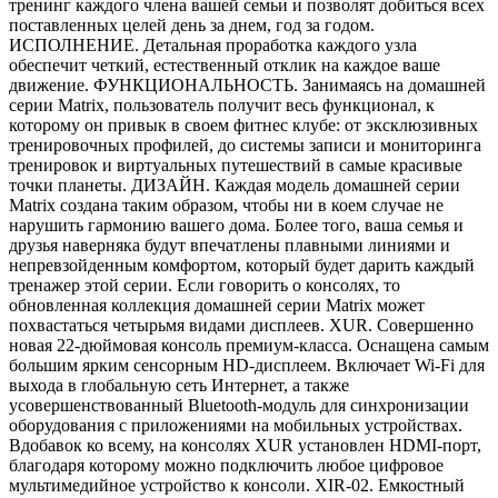
тренинг каждого члена вашей семьи и позволят добиться всех
поставленных целей день за днем, год за годом.
ИСПОЛНЕНИЕ. Детальная проработка каждого узла
обеспечит четкий, естественный отклик на каждое ваше
движение. ФУНКЦИОНАЛЬНОСТЬ. Занимаясь на домашней
серии Matrix, пользователь получит весь функционал, к
которому он привык в своем фитнес клубе: от эксклюзивных
тренировочных профилей, до системы записи и мониторинга
тренировок и виртуальных путешествий в самые красивые
точки планеты. ДИЗАЙН. Каждая модель домашней серии
Matrix создана таким образом, чтобы ни в коем случае не
нарушить гармонию вашего дома. Более того, ваша семья и
друзья наверняка будут впечатлены плавными линиями и
непревзойденным комфортом, который будет дарить каждый
тренажер этой серии. Если говорить о консолях, то
обновленная коллекция домашней серии Matrix может
похвастаться четырьмя видами дисплеев. XUR. Совершенно
новая 22-дюймовая консоль премиум-класса. Оснащена самым
большим ярким сенсорным HD-дисплеем. Включает Wi-Fi для
выхода в глобальную сеть Интернет, а также
усовершенствованный Bluetooth-модуль для синхронизации
оборудования с приложениями на мобильных устройствах.
Вдобавок ко всему, на консолях XUR установлен HDMI-порт,
благодаря которому можно подключить любое цифровое
мультимедийное устройство к консоли. XIR-02. Емкостный