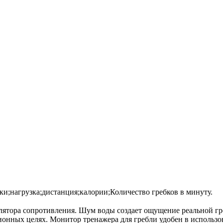
ки;нагрузка;дистанция;калории;Количество гребков в минуту.
улятора сопротивления. Шум воды создает ощущение реальной г
ионных целях. Монитор тренажера для гребли удобен в использо