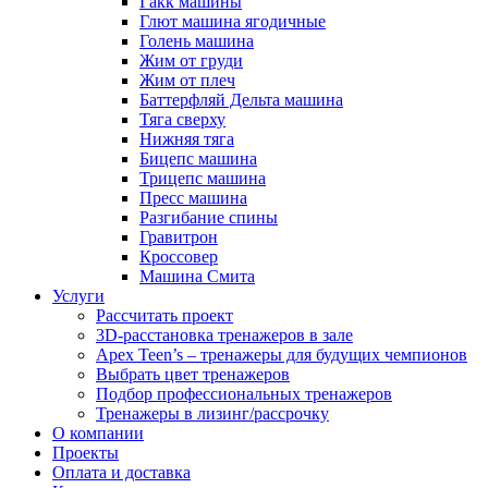
Гакк машины
Глют машина ягодичные
Голень машина
Жим от груди
Жим от плеч
Баттерфляй Дельта машина
Тяга сверху
Нижняя тяга
Бицепс машина
Трицепс машина
Пресс машина
Разгибание спины
Гравитрон
Кроссовер
Машина Смита
Услуги
Рассчитать проект
3D-расстановка тренажеров в зале
Apex Teen’s – тренажеры для будущих чемпионов
Выбрать цвет тренажеров
Подбор профессиональных тренажеров
Тренажеры в лизинг/рассрочку
О компании
Проекты
Оплата и доставка