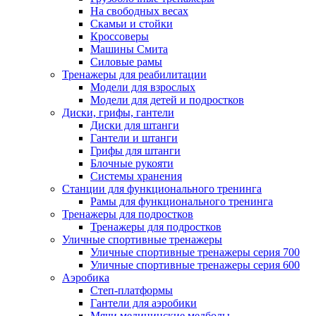
На свободных весах
Скамьи и стойки
Кроссоверы
Машины Смита
Силовые рамы
Тренажеры для реабилитации
Модели для взрослых
Модели для детей и подростков
Диски, грифы, гантели
Диски для штанги
Гантели и штанги
Грифы для штанги
Блочные рукояти
Системы хранения
Станции для функционального тренинга
Рамы для функционального тренинга
Тренажеры для подростков
Тренажеры для подростков
Уличные спортивные тренажеры
Уличные спортивные тренажеры серия 700
Уличные спортивные тренажеры серия 600
Аэробика
Степ-платформы
Гантели для аэробики
Мячи медицинские медболы