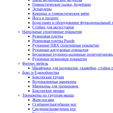
Гимнастические палки, бодибары
Эспандеры
Коврики и гимнастические мячи
Йога и пилатес
Боди-памп и оборудование функциональный 
Стойки для аксессуаров
Напольные спортивные покрытия
Резиновая плитка
Резиновая плитка Puzzle
Рулонные ПВХ спортивные покрытие
Рулонные каучуковые покрытия
Бесшовные рулонно-наливные полиуретановы
Рулонные резиновые покрытия
Фитнес мебель
Шкафчики для раздевалок, скамейки, стойки
Бокс и Единоборства
Боксерские груши
Водоналивные манекены
Манекены для тренировок
Боксерские мешки
Тренажеры по группам мышц
Жим ногами
Сгибание/разгибание ног
Сведение/разведение ног