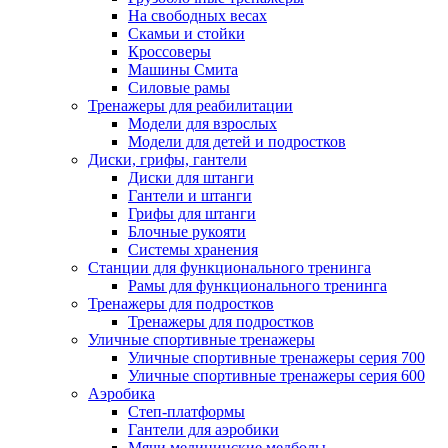
На свободных весах
Скамьи и стойки
Кроссоверы
Машины Смита
Силовые рамы
Тренажеры для реабилитации
Модели для взрослых
Модели для детей и подростков
Диски, грифы, гантели
Диски для штанги
Гантели и штанги
Грифы для штанги
Блочные рукояти
Системы хранения
Станции для функционального тренинга
Рамы для функционального тренинга
Тренажеры для подростков
Тренажеры для подростков
Уличные спортивные тренажеры
Уличные спортивные тренажеры серия 700
Уличные спортивные тренажеры серия 600
Аэробика
Степ-платформы
Гантели для аэробики
Мячи медицинские медболы