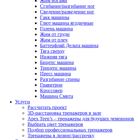
Жим ногами
Сгибание/разгибание ног
Сведение/разведение ног
Гакк машины
Глют машина ягодичные
Голень машина
Жим от груди
Жим от плеч
Баттерфляй Дельта машина
Тяга сверху
Нижняя тяга
Бицепс машина
Трицепс машина
Пресс машина
Разгибание спины
Гравитрон
Кроссовер
Машина Смита
Услуги
Рассчитать проект
3D-расстановка тренажеров в зале
Apex Teen’s – тренажеры для будущих чемпионов
Выбрать цвет тренажеров
Подбор профессиональных тренажеров
Тренажеры в лизинг/рассрочку