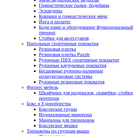
Гимнастические палки, бодибары
Эспандеры
Коврики и гимнастические мячи
Йога и пилатес
Боди-памп и оборудование функциональный
тренинг
Стойки для аксессуаров
Напольные спортивные покрытия
Резиновая плитка
Резиновая плитка Puzzle
Рулонные ПВХ спортивные покрытие
Рулонные каучуковые покрытия
Бесшовные рулонно-наливные
полиуретановые системы
Рулонные резиновые покрытия
Фитнес мебель
Шкафчики для раздевалок, скамейки, стойки
рецепции
Бокс и Единоборства
Боксерские груши
Водоналивные манекены
Манекены для тренировок
Боксерские мешки
Тренажеры по группам мышц