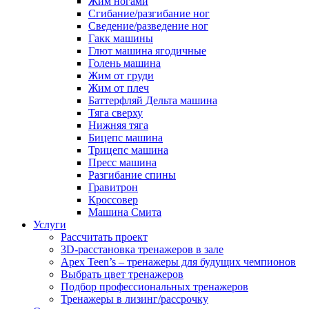
Жим ногами
Сгибание/разгибание ног
Сведение/разведение ног
Гакк машины
Глют машина ягодичные
Голень машина
Жим от груди
Жим от плеч
Баттерфляй Дельта машина
Тяга сверху
Нижняя тяга
Бицепс машина
Трицепс машина
Пресс машина
Разгибание спины
Гравитрон
Кроссовер
Машина Смита
Услуги
Рассчитать проект
3D-расстановка тренажеров в зале
Apex Teen’s – тренажеры для будущих чемпионов
Выбрать цвет тренажеров
Подбор профессиональных тренажеров
Тренажеры в лизинг/рассрочку