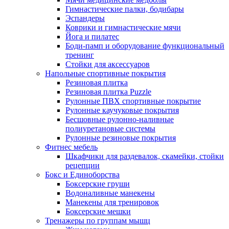
Гимнастические палки, бодибары
Эспандеры
Коврики и гимнастические мячи
Йога и пилатес
Боди-памп и оборудование функциональный
тренинг
Стойки для аксессуаров
Напольные спортивные покрытия
Резиновая плитка
Резиновая плитка Puzzle
Рулонные ПВХ спортивные покрытие
Рулонные каучуковые покрытия
Бесшовные рулонно-наливные
полиуретановые системы
Рулонные резиновые покрытия
Фитнес мебель
Шкафчики для раздевалок, скамейки, стойки
рецепции
Бокс и Единоборства
Боксерские груши
Водоналивные манекены
Манекены для тренировок
Боксерские мешки
Тренажеры по группам мышц