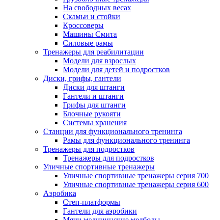
На свободных весах
Скамьи и стойки
Кроссоверы
Машины Смита
Силовые рамы
Тренажеры для реабилитации
Модели для взрослых
Модели для детей и подростков
Диски, грифы, гантели
Диски для штанги
Гантели и штанги
Грифы для штанги
Блочные рукояти
Системы хранения
Станции для функционального тренинга
Рамы для функционального тренинга
Тренажеры для подростков
Тренажеры для подростков
Уличные спортивные тренажеры
Уличные спортивные тренажеры серия 700
Уличные спортивные тренажеры серия 600
Аэробика
Степ-платформы
Гантели для аэробики
Мячи медицинские медболы