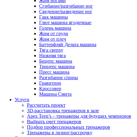
Жим ногами
Сгибание/разгибание ног
Сведение/разведение ног
Гакк машины
Глют машина ягодичные
Голень машина
Жим от груди
Жим от плеч
Баттерфляй Дельта машина
Тяга сверху
Нижняя тяга
Бицепс машина
Трицепс машина
Пресс машина
Разгибание спины
Гравитрон
Кроссовер
Машина Смита
Услуги
Рассчитать проект
3D-расстановка тренажеров в зале
Apex Teen’s – тренажеры для будущих чемпионов
Выбрать цвет тренажеров
Подбор профессиональных тренажеров
Тренажеры в лизинг/рассрочку