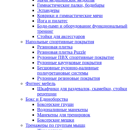
Гимнастические палки, бодибары
Эспандеры
Коврики и гимнастические мячи
Йога и пилатес
Боди-памп и оборудование функциональный
тренинг
Стойки для аксессуаров
Напольные спортивные покрытия
Резиновая плитка
Резиновая плитка Puzzle
Рулонные ПВХ спортивные покрытие
Рулонные каучуковые покрытия
Бесшовные рулонно-наливные
полиуретановые системы
Рулонные резиновые покрытия
Фитнес мебель
Шкафчики для раздевалок, скамейки, стойки
рецепции
Бокс и Единоборства
Боксерские груши
Водоналивные манекены
Манекены для тренировок
Боксерские мешки
Тренажеры по группам мышц