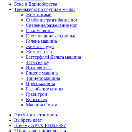
Бокс и Единоборства
Тренажеры по группам мышц
Жим ногами
Сгибание/разгибание ног
Сведение/разведение ног
Гакк машины
Глют машина ягодичные
Голень машина
Жим от груди
Жим от плеч
Баттерфляй Дельта машина
Тяга сверху
Нижняя тяга
Бицепс машина
Трицепс машина
Пресс машина
Разгибание спины
Гравитрон
Кроссовер
Машина Смита
Рассчитать стоимость
Выбрать цвет
Почему APEX FITNESS?
3D-визуализация проекта