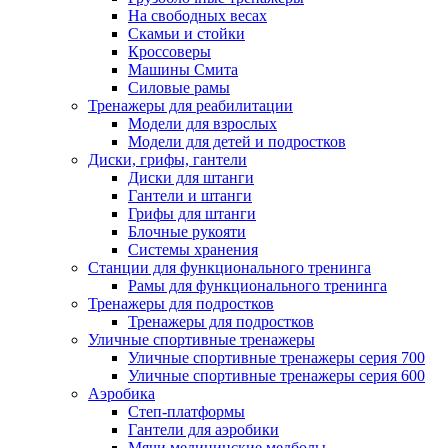
На свободных весах
Скамьи и стойки
Кроссоверы
Машины Смита
Силовые рамы
Тренажеры для реабилитации
Модели для взрослых
Модели для детей и подростков
Диски, грифы, гантели
Диски для штанги
Гантели и штанги
Грифы для штанги
Блочные рукояти
Системы хранения
Станции для функционального тренинга
Рамы для функционального тренинга
Тренажеры для подростков
Тренажеры для подростков
Уличные спортивные тренажеры
Уличные спортивные тренажеры серия 700
Уличные спортивные тренажеры серия 600
Аэробика
Степ-платформы
Гантели для аэробики
Мячи медицинские медболы