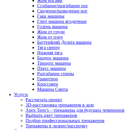
Жим ногами
Сгибание/разгибание ног
Сведение/разведение ног
Гакк машины
Глют машина ягодичные
Голень машина
Жим от груди
Жим от плеч
Баттерфляй Дельта машина
Тяга сверху
Нижняя тяга
Бицепс машина
Трицепс машина
Пресс машина
Разгибание спины
Гравитрон
Кроссовер
Машина Смита
Услуги
Рассчитать проект
3D-расстановка тренажеров в зале
Apex Teen’s – тренажеры для будущих чемпионов
Выбрать цвет тренажеров
Подбор профессиональных тренажеров
Тренажеры в лизинг/рассрочку