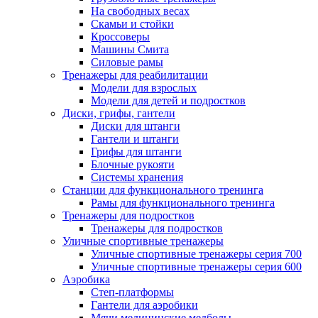
На свободных весах
Скамьи и стойки
Кроссоверы
Машины Смита
Силовые рамы
Тренажеры для реабилитации
Модели для взрослых
Модели для детей и подростков
Диски, грифы, гантели
Диски для штанги
Гантели и штанги
Грифы для штанги
Блочные рукояти
Системы хранения
Станции для функционального тренинга
Рамы для функционального тренинга
Тренажеры для подростков
Тренажеры для подростков
Уличные спортивные тренажеры
Уличные спортивные тренажеры серия 700
Уличные спортивные тренажеры серия 600
Аэробика
Степ-платформы
Гантели для аэробики
Мячи медицинские медболы