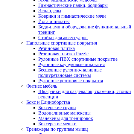
Гимнастические палки, бодибары
Эспандеры
Коврики и гимнастические мячи
Йога и пилатес
Боди-памп и оборудование функциональный
тренинг
Стойки для аксессуаров
Напольные спортивные покрытия
Резиновая плитка
Резиновая плитка Puzzle
Рулонные ПВХ спортивные покрытие
Рулонные каучуковые покрытия
Бесшовные рулонно-наливные
полиуретановые системы
Рулонные резиновые покрытия
Фитнес мебель
Шкафчики для раздевалок, скамейки, стойки
рецепции
Бокс и Единоборства
Боксерские груши
Водоналивные манекены
Манекены для тренировок
Боксерские мешки
Тренажеры по группам мышц