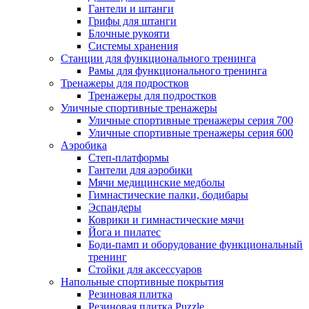
Гантели и штанги
Грифы для штанги
Блочные рукояти
Системы хранения
Станции для функционального тренинга
Рамы для функционального тренинга
Тренажеры для подростков
Тренажеры для подростков
Уличные спортивные тренажеры
Уличные спортивные тренажеры серия 700
Уличные спортивные тренажеры серия 600
Аэробика
Степ-платформы
Гантели для аэробики
Мячи медицинские медболы
Гимнастические палки, бодибары
Эспандеры
Коврики и гимнастические мячи
Йога и пилатес
Боди-памп и оборудование функциональный
тренинг
Стойки для аксессуаров
Напольные спортивные покрытия
Резиновая плитка
Резиновая плитка Puzzle