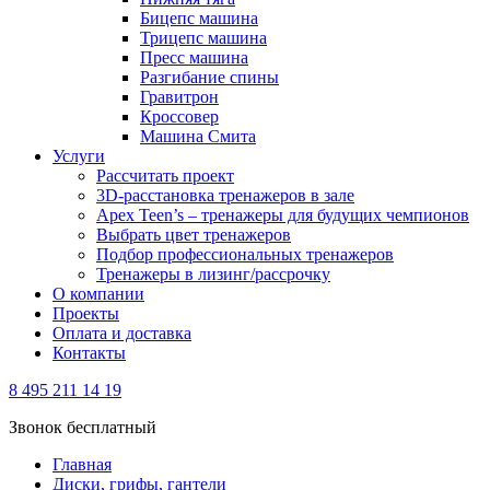
Бицепс машина
Трицепс машина
Пресс машина
Разгибание спины
Гравитрон
Кроссовер
Машина Смита
Услуги
Рассчитать проект
3D-расстановка тренажеров в зале
Apex Teen’s – тренажеры для будущих чемпионов
Выбрать цвет тренажеров
Подбор профессиональных тренажеров
Тренажеры в лизинг/рассрочку
О компании
Проекты
Оплата и доставка
Контакты
8 495 211 14 19
Звонок бесплатный
Главная
Диски, грифы, гантели