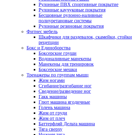
Рулонные ПВХ спортивные покрытие
Рулонные каучуковые покрытия
Бесшовные рулонно-наливные
полиуретановые системы
Рулонные резиновые покрытия
Фитнес мебель
Шкафчики для раздевалок, скамейки, стойки
рецепции
Бокс и Единоборства
Боксерские груши
Водоналивные манекены
Манекены для тренировок
Боксерские мешки
Тренажеры по группам мышц
Жим ногами
Сгибание/разгибание ног
Сведение/разведение ног
Гакк машины
Глют машина ягодичные
Голень машина
Жим от груди
Жим от плеч
Баттерфляй Дельта машина
Тяга сверху
Нижняя тяга