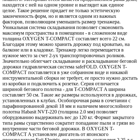
находится с ней на одном уровне и выглядит как единое
целое. Такое решение придает не только эстетическую
законченность форм, но и является одним из важных
факторов, позволяющим уменьшить размер тренажера.
Уникальная система складывания позволяет сэкономить
максимум пространства в помещении - в сложенном виде
толщина OXYGEN T-COMPACT составляет всего 22 см.
Благодаря этому можно хранить дорожку под кроватью, на
балконе или в кладовке. Тренажер легко перемещается в
нужное место за счет 2-ух транспортировочных роликов.
Значительно облегчает складывание и раскладывание беговой
дорожки гидравлическая система safeFOLD. OXYGEN T-
COMPACT поставляется в уже собранном виде и никакой
инструментальной сборки не требует, ее просто нужно достать
из коробки и подключить к розетке. Серия отличается
шириной бегового полотна - для T-COMPACT A ширина
составляет 50 см. Такие же размеры используются в дорожках,
установленных в клубах. Особопрочная рама в сочетании с
парафинированной декой 18 мм и наличием многослойного
полотна Habasit NVT-220 (толщина 2.0 мм) позволяет
оборудованию выдерживать вес до 120 кг. Формат закрытого
типа рамы существенно сократит попадание пыли и грязи во
внутренние части беговой дорожки. В OXYGEN T-
COMPACT A установлен двигатель от японского
производителя Fuji Electric, его мощность составляет 2.25 л.с.