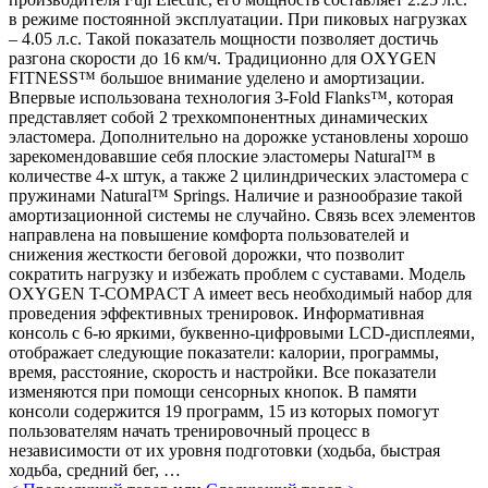
в режиме постоянной эксплуатации. При пиковых нагрузках
– 4.05 л.с. Такой показатель мощности позволяет достичь
разгона скорости до 16 км/ч. Традиционно для OXYGEN
FITNESS™ большое внимание уделено и амортизации.
Впервые использована технология 3-Fold Flanks™, которая
представляет собой 2 трехкомпонентных динамических
эластомера. Дополнительно на дорожке установлены хорошо
зарекомендовавшие себя плоские эластомеры Natural™ в
количестве 4-х штук, а также 2 цилиндрических эластомера с
пружинами Natural™ Springs. Наличие и разнообразие такой
амортизационной системы не случайно. Связь всех элементов
направлена на повышение комфорта пользователей и
снижения жесткости беговой дорожки, что позволит
сократить нагрузку и избежать проблем с суставами. Модель
OXYGEN T-COMPACT A имеет весь необходимый набор для
проведения эффективных тренировок. Информативная
консоль с 6-ю яркими, буквенно-цифровыми LCD-дисплеями,
отображает следующие показатели: калории, программы,
время, расстояние, скорость и настройки. Все показатели
изменяются при помощи сенсорных кнопок. В памяти
консоли содержится 19 программ, 15 из которых помогут
пользователям начать тренировочный процесс в
независимости от их уровня подготовки (ходьба, быстрая
ходьба, средний бег, …