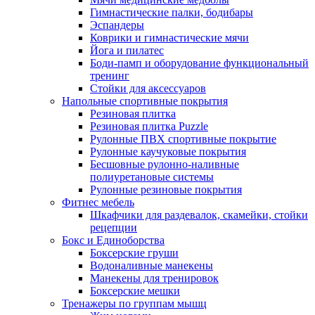
Гимнастические палки, бодибары
Эспандеры
Коврики и гимнастические мячи
Йога и пилатес
Боди-памп и оборудование функциональный
тренинг
Стойки для аксессуаров
Напольные спортивные покрытия
Резиновая плитка
Резиновая плитка Puzzle
Рулонные ПВХ спортивные покрытие
Рулонные каучуковые покрытия
Бесшовные рулонно-наливные
полиуретановые системы
Рулонные резиновые покрытия
Фитнес мебель
Шкафчики для раздевалок, скамейки, стойки
рецепции
Бокс и Единоборства
Боксерские груши
Водоналивные манекены
Манекены для тренировок
Боксерские мешки
Тренажеры по группам мышц