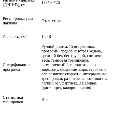
Размер в упаковке
188*94*26
(Д*Ш*В), см
Регулировка угла
Отсутствует
наклона
Скорость, км/ч
1 - 16
Ручной режим, 15 встроенных
программ (ходьба, быстрая ходьба,
средний бег, бег трусцой, снижение
веса, темповая тренировка,
Спецификации
разминочный бег, подготовка к
программ
марафону, сжигание жира, аэробный
бег, развитие скорости, интервальные
тренировки, развитие выносливости,
легкий бег, фартлек), 3 целевые
(дистанция, калории, время)
Статистика
Нет
тренировок