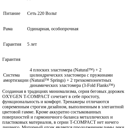
Питание
Сеть 220 Вольт
Рама
Одинарная, особопрочная
Гарантия
5 лет
Гарантия
4 плоских эластомера (Natural™) + 2
Система
цилиндрических эластомера с пружинами
амортизации
(Natural™ Springs) + 2 трехкомпонентных
динамических эластомера (3-Fold Flanks™)
Созданная в традициях минимализма, серия беговых дорожек
OXYGEN T-COMPACT сочетает в себе простоту,
функциональность и комфорт. Тренажеры отличаются
современным строгим дизайном, выполненным в элегантной
цветовой гамме. Кроме аккуратно состыкованных
поверхностей и гармоничного баланса металлических и
пластиковых материалов, в серии T-COMPACT нет ничего
лишнего. Моторный отсек является продолжением рамы деки,