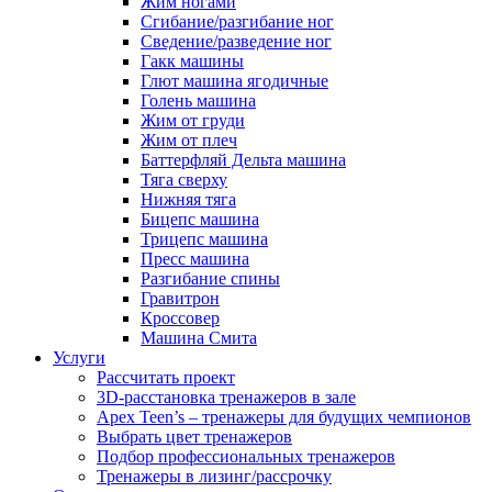
Жим ногами
Сгибание/разгибание ног
Сведение/разведение ног
Гакк машины
Глют машина ягодичные
Голень машина
Жим от груди
Жим от плеч
Баттерфляй Дельта машина
Тяга сверху
Нижняя тяга
Бицепс машина
Трицепс машина
Пресс машина
Разгибание спины
Гравитрон
Кроссовер
Машина Смита
Услуги
Рассчитать проект
3D-расстановка тренажеров в зале
Apex Teen’s – тренажеры для будущих чемпионов
Выбрать цвет тренажеров
Подбор профессиональных тренажеров
Тренажеры в лизинг/рассрочку