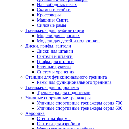
На свободных весах
Скамьи и стойки
Кроссоверы
Машины Смита
Силовые рамы
Тренажеры для реабилитации
Модели для взрослых
Модели для детей и подростков
Диски, грифы, гантели
Диски для штанги
Гантели и штанги
Грифы для штанги
Блочные рукояти
Системы хранения
Станции для функционального тренинга
Рамы для функционального тренинга
Тренажеры для подростков
Тренажеры для подростков
Уличные спортивные тренажеры
Уличные спортивные тренажеры серия 700
Уличные спортивные тренажеры серия 600
Аэробика
Степ-платформы
Гантели для аэробики
Мячи медицинские медболы