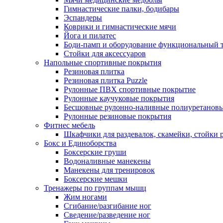
Гимнастические палки, бодибары
Эспандеры
Коврики и гимнастические мячи
Йога и пилатес
Боди-памп и оборудование функциональный 
Стойки для аксессуаров
Напольные спортивные покрытия
Резиновая плитка
Резиновая плитка Puzzle
Рулонные ПВХ спортивные покрытие
Рулонные каучуковые покрытия
Бесшовные рулонно-наливные полиуретановы
Рулонные резиновые покрытия
Фитнес мебель
Шкафчики для раздевалок, скамейки, стойки
Бокс и Единоборства
Боксерские груши
Водоналивные манекены
Манекены для тренировок
Боксерские мешки
Тренажеры по группам мышц
Жим ногами
Сгибание/разгибание ног
Сведение/разведение ног