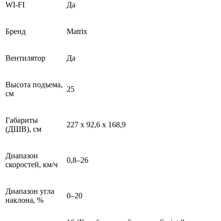
WI-FI
Да
Бренд
Matrix
Вентилятор
Да
Высота подъема,
25
см
Габариты
227 x 92,6 x 168,9
(ДШВ), см
Диапазон
0,8–26
скоростей, км/ч
Диапазон угла
0–20
наклона, %