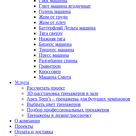
Гакк машины
Глют машина ягодичные
Голень машина
Жим от груди
Жим от плеч
Баттерфляй Дельта машина
Тяга сверху
Нижняя тяга
Бицепс машина
Трицепс машина
Пресс машина
Разгибание спины
Гравитрон
Кроссовер
Машина Смита
Услуги
Рассчитать проект
3D-расстановка тренажеров в зале
Apex Teen’s – тренажеры для будущих чемпионов
Выбрать цвет тренажеров
Подбор профессиональных тренажеров
Тренажеры в лизинг/рассрочку
О компании
Проекты
Оплата и доставка