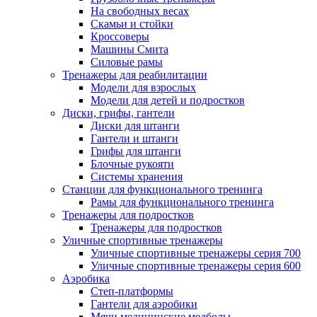
На свободных весах
Скамьи и стойки
Кроссоверы
Машины Смита
Силовые рамы
Тренажеры для реабилитации
Модели для взрослых
Модели для детей и подростков
Диски, грифы, гантели
Диски для штанги
Гантели и штанги
Грифы для штанги
Блочные рукояти
Системы хранения
Станции для функционального тренинга
Рамы для функционального тренинга
Тренажеры для подростков
Тренажеры для подростков
Уличные спортивные тренажеры
Уличные спортивные тренажеры серия 700
Уличные спортивные тренажеры серия 600
Аэробика
Степ-платформы
Гантели для аэробики
Мячи медицинские медболы