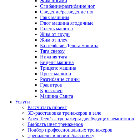
Жим ногами
Сгибание/разгибание ног
Сведение/разведение ног
Гакк машины
Глют машина ягодичные
Голень машина
Жим от груди
Жим от плеч
Баттерфляй Дельта машина
Тяга сверху
Нижняя тяга
Бицепс машина
Трицепс машина
Пресс машина
Разгибание спины
Гравитрон
Кроссовер
Машина Смита
Услуги
Рассчитать проект
3D-расстановка тренажеров в зале
Apex Teen’s – тренажеры для будущих чемпионов
Выбрать цвет тренажеров
Подбор профессиональных тренажеров
Тренажеры в лизинг/рассрочку