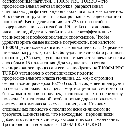
бесперебойные нагрузки. T1000M PRO TURBO – это
профессиональная беговая дорожка, разработанная
специально для фитнес-клубов с большим потоком клиентов.
В основе конструкции – высокопрочная рама с двухслойной
покраской. Вес изделия составляет 223 кг и способен
выдерживать пользователей до 170 кг. Беговая дорожка
идеально подойдет для любителей высокоэффективных
тренировок и профессиональных спортсменов. Чтобы
удовлетворить самые высокие потребности, под капотом
T1000M расположен двигатель с мощностью 5 л.с. (в режиме
пиковых нагрузок 7,5 л.с.). Оборудование способно развивать
скорость до 25 км/ч, а угол наклона изменяется электрическим
способом в 15 положениях. Для улучшения качества
тренировочного процесса и его разнообразия на T1000M PRO
TURBO установлено ортопедическое полотно
профессионального класса (толщина 2,5 мм) с огромной
беговой зоной размером 162*60 см. Для сокращения нагрузки
на суставы дорожка оснащена амортизационной системой на
базе 4 эластомеров и подушек, расположенных по периметру
полотна. Отличительной особенностью дорожки является
система автоматического смазывания деки. Никаких
специальных процедур с проливом деки силиконом не
требуется. Единственно, что необходимо - периодически
добавлять силикон в систему автоматического смазывания.
Тренировочный компьютер T1000M PRO TURBO