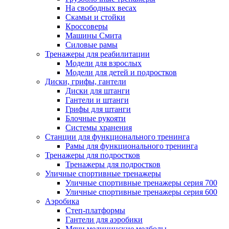
На свободных весах
Скамьи и стойки
Кроссоверы
Машины Смита
Силовые рамы
Тренажеры для реабилитации
Модели для взрослых
Модели для детей и подростков
Диски, грифы, гантели
Диски для штанги
Гантели и штанги
Грифы для штанги
Блочные рукояти
Системы хранения
Станции для функционального тренинга
Рамы для функционального тренинга
Тренажеры для подростков
Тренажеры для подростков
Уличные спортивные тренажеры
Уличные спортивные тренажеры серия 700
Уличные спортивные тренажеры серия 600
Аэробика
Степ-платформы
Гантели для аэробики
Мячи медицинские медболы