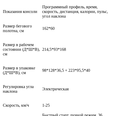
Программный профиль, время,
Показания консоли
скорость, дистанция, калории, пульс,
угол наклона
Размер бегового
162*60
полотна, см
Размер в рабочем
состоянии (Д*Ш*В),
214,5*93*168
см
Размер в упаковке
98*128*36,5 + 223*95,5*40
(Д*Ш*В), см
Регулировка угла
Электрическая
наклона
Скорость, км/ч
1-25
Быстрый старт, ручной режим, 36