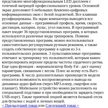
представлен многофункциональным LED дисплеем с
точечной матрицей профессионального уровня. Основной
экран дополняют 6 небольших буквенно-цифровых
информационных окон с белой подсветкой. Все клавиши
русифицированы. На экран компьютера выводятся все
основные данные – программный профиль, время, скорость,
дистанция, калории, пульс, угол наклона. В программный
пакет входят 36 предустановленных программ, в которых
используются различные виды тренировок. Помимо
предустановленных программ, можно воспользоваться
самостоятельно регулируемым ручным режимом, а также
создать собственную программу в одном из 3-х
пользовательских режимов. 3 пульсозависимые программы
отвечают за тренировку тех пользователей, которым важно
контролировать верхние пределы частоты сердечного ритма.
Еще одна функция - жироанализатор Body Fat - даст оценку
параметрам, связанным с весом. Плюс ко всему есть Ватт-
программа. К числу дополнительных преимуществ модели
относится возможность воспроизведения и вывода на
динамики аудио файлов (через MP3-плеер, смартфон или
планшет). Мобильное устройство можно расположить на
специальной подставке и при необходимости зарядить (через
USB-порт). Также приятной опцией является большой отсек
для бутылки с водой и личных вещей.
<
Предыдущий товар
или
Следующий товар
>