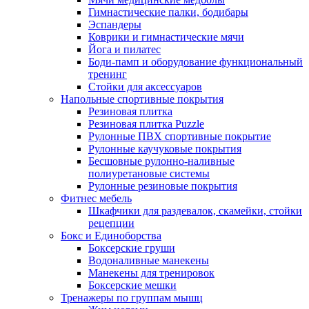
Гимнастические палки, бодибары
Эспандеры
Коврики и гимнастические мячи
Йога и пилатес
Боди-памп и оборудование функциональный
тренинг
Стойки для аксессуаров
Напольные спортивные покрытия
Резиновая плитка
Резиновая плитка Puzzle
Рулонные ПВХ спортивные покрытие
Рулонные каучуковые покрытия
Бесшовные рулонно-наливные
полиуретановые системы
Рулонные резиновые покрытия
Фитнес мебель
Шкафчики для раздевалок, скамейки, стойки
рецепции
Бокс и Единоборства
Боксерские груши
Водоналивные манекены
Манекены для тренировок
Боксерские мешки
Тренажеры по группам мышц