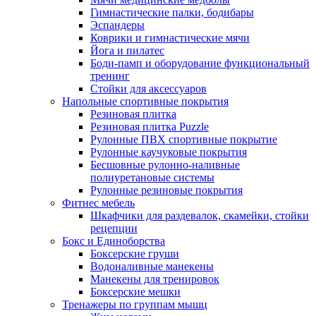
Гимнастические палки, бодибары
Эспандеры
Коврики и гимнастические мячи
Йога и пилатес
Боди-памп и оборудование функциональный
тренинг
Стойки для аксессуаров
Напольные спортивные покрытия
Резиновая плитка
Резиновая плитка Puzzle
Рулонные ПВХ спортивные покрытие
Рулонные каучуковые покрытия
Бесшовные рулонно-наливные
полиуретановые системы
Рулонные резиновые покрытия
Фитнес мебель
Шкафчики для раздевалок, скамейки, стойки
рецепции
Бокс и Единоборства
Боксерские груши
Водоналивные манекены
Манекены для тренировок
Боксерские мешки
Тренажеры по группам мышц