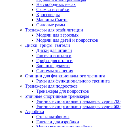
На свободных весах
Скамьи и стойки
Кроссоверы
Машины Смита
Силовые рамы
Тренажеры для реабилитации
Модели для взрослых
Модели для детей и подростков
Диски, грифы, гантели
Диски для штанги
Гантели и штанги
Грифы для штанги
Блочные рукояти
Системы хранения
Станции для функционального тренинга
Рамы для функционального тренинга
Тренажеры для подростков
Тренажеры для подростков
Уличные спортивные тренажеры
Уличные спортивные тренажеры серия 700
Уличные спортивные тренажеры серия 600
Аэробика
Степ-платформы
Гантели для аэробики
Мячи медицинские медболы