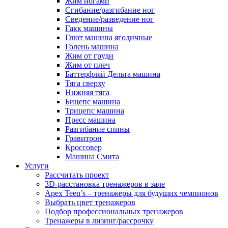
Жим ногами
Сгибание/разгибание ног
Сведение/разведение ног
Гакк машины
Глют машина ягодичные
Голень машина
Жим от груди
Жим от плеч
Баттерфляй Дельта машина
Тяга сверху
Нижняя тяга
Бицепс машина
Трицепс машина
Пресс машина
Разгибание спины
Гравитрон
Кроссовер
Машина Смита
Услуги
Рассчитать проект
3D-расстановка тренажеров в зале
Apex Teen’s – тренажеры для будущих чемпионов
Выбрать цвет тренажеров
Подбор профессиональных тренажеров
Тренажеры в лизинг/рассрочку