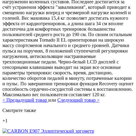
нагружении коленных суставов. Последнее достигается за
счёт устранения эффекта "заваливания", который приводит к
смещению нагрузки вперед и чрезмерной нагрузке коленей и
голеней. Вес маховика 15,4 кг позволяет достигать нужного
эффекта от кардиотренировок, а длина шага 34 см вполне
достаточна для комфортных тренировок большинства
пользователей среднего роста до 190 см. По своим остальным
характеристикам Tornado II EL ориентирован на широкую
массу спортсменов начального и среднего уровней. Датчики
пульса на поручнях, 8 положений ступенчатой регулировки
нагружения, антискользящие настраиваемые
трехпозиционные педали. Черно-белый LCD дисплей с
сенсорными клавишами выводит на экран все основные
параметры тренировки: скорость, время, дистанцию,
количество оборотов педалей в минуту, потраченные калории
и пульс. По завершении тренировки функция Recovery оценит
способность сердечно-сосудистой системы к восстановлению.
Максимально вес пользователя составляет 120 кг.
<
Предыдущий товар
или
Следующий товар
>
Смотрите также
+1