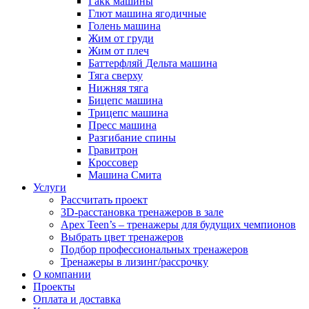
Гакк машины
Глют машина ягодичные
Голень машина
Жим от груди
Жим от плеч
Баттерфляй Дельта машина
Тяга сверху
Нижняя тяга
Бицепс машина
Трицепс машина
Пресс машина
Разгибание спины
Гравитрон
Кроссовер
Машина Смита
Услуги
Рассчитать проект
3D-расстановка тренажеров в зале
Apex Teen’s – тренажеры для будущих чемпионов
Выбрать цвет тренажеров
Подбор профессиональных тренажеров
Тренажеры в лизинг/рассрочку
О компании
Проекты
Оплата и доставка