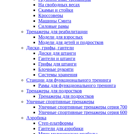
На свободных весах
Скамьи и стойки
Кроссоверы
Машины Смита
Силовые рамы
Тренажеры для реабилитации
Модели для взрослых
Модели для детей и подростков
Диски, грифы, гантели
Диски для штанги
Гантели и штанги
Грифы для штанги
Блочные рукояти
Системы хранения
Станции для функционального тренинга
Рамы для функционального тренинга
Тренажеры для подростков
Тренажеры для подростков
Уличные спортивные тренажеры
Уличные спортивные тренажеры серия 700
Уличные спортивные тренажеры серия 600
Аэробика
Степ-платформы
Гантели для аэробики
Мячи медицинские медболы