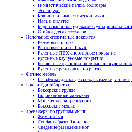
Гимнастические палки, бодибары
Эспандеры
Коврики и гимнастические мячи
Йога и пилатес
Боди-памп и оборудование функциональный 
Стойки для аксессуаров
Напольные спортивные покрытия
Резиновая плитка
Резиновая плитка Puzzle
Рулонные ПВХ спортивные покрытие
Рулонные каучуковые покрытия
Бесшовные рулонно-наливные полиуретановы
Рулонные резиновые покрытия
Фитнес мебель
Шкафчики для раздевалок, скамейки, стойки
Бокс и Единоборства
Боксерские груши
Водоналивные манекены
Манекены для тренировок
Боксерские мешки
Тренажеры по группам мышц
Жим ногами
Сгибание/разгибание ног
Сведение/разведение ног