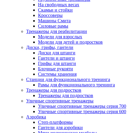
На свободных весах
Скамьи и стойки
Кроссоверы
Машины Смита
Силовые рамы
Тренажеры для реабилитации
Модели для взрослых
Модели для детей и подростков
Диски, грифы, гантели
Диски для штанги
Гантели и штанги
Грифы для штанги
Блочные рукояти
Системы хранения
Станции для функционального тренинга
Рамы для функционального тренинга
Тренажеры для подростков
Тренажеры для подростков
Уличные спортивные тренажеры
Уличные спортивные тренажеры серия 700
Уличные спортивные тренажеры серия 600
Аэробика
Степ-платформы
Гантели для аэробики
Мячи медицинские медболы