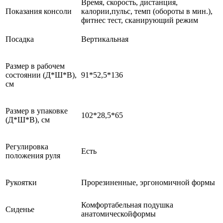
Время, скорость, дистанция,
Показания консоли
калории,пульс, темп (обороты в мин.),
фитнес тест, сканирующий режим
Посадка
Вертикальная
Размер в рабочем
состоянии (Д*Ш*В),
91*52,5*136
см
Размер в упаковке
102*28,5*65
(Д*Ш*В), см
Регулировка
Есть
положения руля
Рукоятки
Прорезиненные, эргономичной формы
Комфортабельная подушка
Сиденье
анатомическойформы