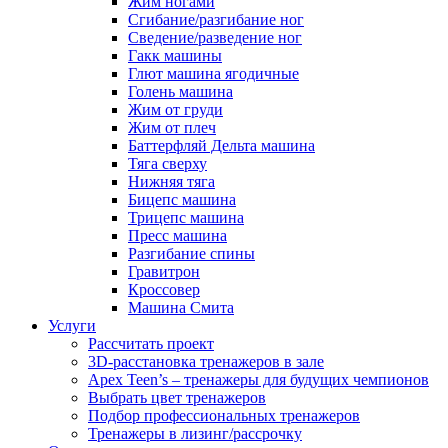
Жим ногами
Сгибание/разгибание ног
Сведение/разведение ног
Гакк машины
Глют машина ягодичные
Голень машина
Жим от груди
Жим от плеч
Баттерфляй Дельта машина
Тяга сверху
Нижняя тяга
Бицепс машина
Трицепс машина
Пресс машина
Разгибание спины
Гравитрон
Кроссовер
Машина Смита
Услуги
Рассчитать проект
3D-расстановка тренажеров в зале
Apex Teen’s – тренажеры для будущих чемпионов
Выбрать цвет тренажеров
Подбор профессиональных тренажеров
Тренажеры в лизинг/рассрочку