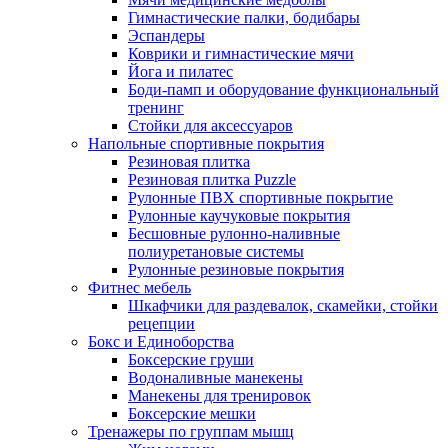
Гимнастические палки, бодибары
Эспандеры
Коврики и гимнастические мячи
Йога и пилатес
Боди-памп и оборудование функциональный
тренинг
Стойки для аксессуаров
Напольные спортивные покрытия
Резиновая плитка
Резиновая плитка Puzzle
Рулонные ПВХ спортивные покрытие
Рулонные каучуковые покрытия
Бесшовные рулонно-наливные
полиуретановые системы
Рулонные резиновые покрытия
Фитнес мебель
Шкафчики для раздевалок, скамейки, стойки
рецепции
Бокс и Единоборства
Боксерские груши
Водоналивные манекены
Манекены для тренировок
Боксерские мешки
Тренажеры по группам мышц