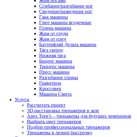
Жим ногами
Сгибание/разгибание ног
Сведение/разведение ног
Гакк машины
Глют машина ягодичные
Голень машина
Жим от груди
Жим от плеч
Баттерфляй Дельта машина
Тяга сверху
Нижняя тяга
Бицепс машина
Трицепс машина
Пресс машина
Разгибание спины
Гравитрон
Кроссовер
Машина Смита
Услуги
Рассчитать проект
3D-расстановка тренажеров в зале
Apex Teen’s – тренажеры для будущих чемпионов
Выбрать цвет тренажеров
Подбор профессиональных тренажеров
Тренажеры в лизинг/рассрочку