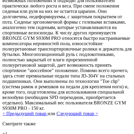
возможных положениях и подходят для пользователей
практически любого роста и веса. При смене положения
сиденья или руля на них не остается царапин. Они
долговечны, недеформируемы, с защитным покрытием от
пота. Сиденье эргономичной формы с гелевыми вставками,
аналогично тем сиденьям, которые устанавливаются на
спортивные велосипеды. К числу других преимуществ
BRONZE GYM S930M PRO относятся быстро настраиваемые
компенсаторы неровностей пола, износостойкие
полиуретановые транспортировочные ролики и держатель для
бутылки. Многопозиционный руль с подлокотниками,
полностью закрытый от влаги прорезиненной
полиуретановой защитой, дает возможность принять
спортивное "шоссейное" положение. Помимо всего прочего,
здесь стоят премиальные педали типа JD-304V на стальных
подшипниках. Они выполнены по технологии "Toe clip"
(система рамок и ремешков на педали для крепления ноги) и,
кроме того, подготовлены для использования специальной
велообуви (необходим SPD переходник, приобретается
отдельно). Максимальный вес пользователя BRONZE GYM
S930M PRO - 150 кг.
<
Предыдущий товар
или
Следующий товар
>
Смотрите также
+1