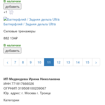
В наличии
добавить
+1
Баттерфляй / Задняя дельта Ultra
Силовые тренажеры
882 134₽
В наличии
добавить
<
7
8
9
10
11
12
13
14
15
>
ИП Медведева Ирина Николаевна
ИНН 771817666026
ОГРНИП 319508100239067
Юр. адрес: г. Москва г. Троицк
Категории