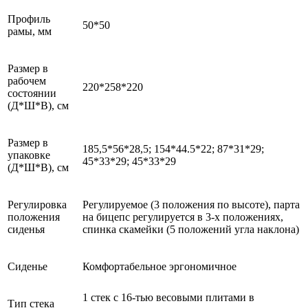
Профиль
50*50
рамы, мм
Размер в
рабочем
220*258*220
состоянии
(Д*Ш*В), см
Размер в
185,5*56*28,5; 154*44.5*22; 87*31*29;
упаковке
45*33*29; 45*33*29
(Д*Ш*В), см
Регулировка
Регулируемое (3 положения по высоте), парта
положения
на бицепс регулируется в 3-х положениях,
сиденья
спинка скамейки (5 положений угла наклона)
Сиденье
Комфортабельное эргономичное
1 стек с 16-тью весовыми плитами в
Тип стека