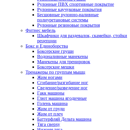
Рулонные ПВХ спортивные покрытие
Рулонные каучуковые покрытия
Бесшовные рулонно-наливные
полиуретановые системы
Рулонные резиновые покрытия
Фитнес мебель
Шкафчики для раздевалок, скамейки, стойки
рецепции
Бокс и Единоборства
Боксерские груши
Водоналивные манекены
Манекены для тренировок
Боксерские мешки
Тренажеры по группам мышц
Жим ногами
Сгибание/разгибание ног
Сведение/разведение ног
Гакк машины
Глют машина ягодичные
Голень машина
Жим от груди
Жим от плеч
Баттерфляй Дельта машина
Тяга сверху
Нижняя тяга