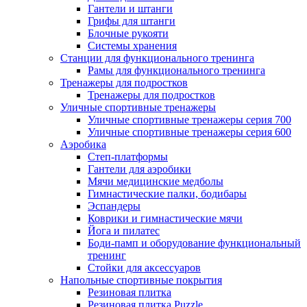
Гантели и штанги
Грифы для штанги
Блочные рукояти
Системы хранения
Станции для функционального тренинга
Рамы для функционального тренинга
Тренажеры для подростков
Тренажеры для подростков
Уличные спортивные тренажеры
Уличные спортивные тренажеры серия 700
Уличные спортивные тренажеры серия 600
Аэробика
Степ-платформы
Гантели для аэробики
Мячи медицинские медболы
Гимнастические палки, бодибары
Эспандеры
Коврики и гимнастические мячи
Йога и пилатес
Боди-памп и оборудование функциональный
тренинг
Стойки для аксессуаров
Напольные спортивные покрытия
Резиновая плитка
Резиновая плитка Puzzle