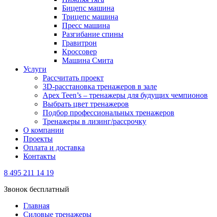
Бицепс машина
Трицепс машина
Пресс машина
Разгибание спины
Гравитрон
Кроссовер
Машина Смита
Услуги
Рассчитать проект
3D-расстановка тренажеров в зале
Apex Teen’s – тренажеры для будущих чемпионов
Выбрать цвет тренажеров
Подбор профессиональных тренажеров
Тренажеры в лизинг/рассрочку
О компании
Проекты
Оплата и доставка
Контакты
8 495 211 14 19
Звонок бесплатный
Главная
Силовые тренажеры