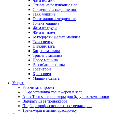
Жим ногами
Сгибание/разгибание ног
Сведение/разведение ног
Гакк машины
Глют машина ягодичные
Голень машина
Жим от груди
Жим от плеч
Баттерфляй Дельта машина
Тяга сверху
Нижняя тяга
Бицепс машина
Трицепс машина
Пресс машина
Разгибание спины
Гравитрон
Кроссовер
Машина Смита
Услуги
Рассчитать проект
3D-расстановка тренажеров в зале
Apex Teen’s – тренажеры для будущих чемпионов
Выбрать цвет тренажеров
Подбор профессиональных тренажеров
Тренажеры в лизинг/рассрочку