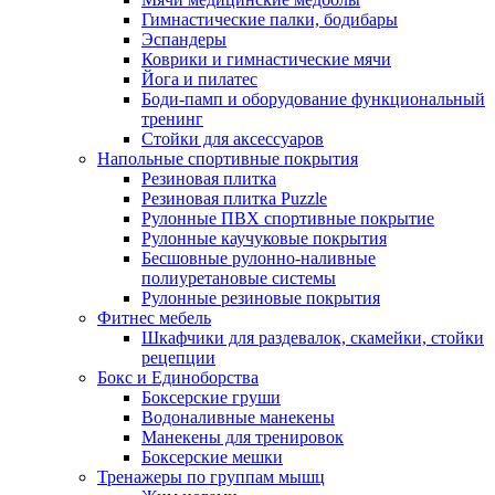
Гимнастические палки, бодибары
Эспандеры
Коврики и гимнастические мячи
Йога и пилатес
Боди-памп и оборудование функциональный
тренинг
Стойки для аксессуаров
Напольные спортивные покрытия
Резиновая плитка
Резиновая плитка Puzzle
Рулонные ПВХ спортивные покрытие
Рулонные каучуковые покрытия
Бесшовные рулонно-наливные
полиуретановые системы
Рулонные резиновые покрытия
Фитнес мебель
Шкафчики для раздевалок, скамейки, стойки
рецепции
Бокс и Единоборства
Боксерские груши
Водоналивные манекены
Манекены для тренировок
Боксерские мешки
Тренажеры по группам мышц