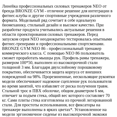
Линейка профессиональных силовых тренажеров NEO от
бренда BRONZE GYM - отличное решение для интеграции в
фитнес-клубы и другие спортивные учреждения различного
формата. Модельный ряд сочетает в себе идеальную
биомеханику, стильный дизайн и высокое качество. При
разработке продукта учитывались актуальные решения в
области проектирования силовых тренажеров. Перед
запуском серия NEO неоднократно тестировалась опытными
фитнес-тренерами и профессиональными спортсменами.
BRONZE GYM NEO 86 - профессиональный тренажер
коммерческого класса. С помощью NEO 86 пользователь
сможет проработать мышцы рук. Профиль рамы тренажера,
размером 100*50, выполнен из высокопрочной стали
толщиной 3 мм. Благодаря двухслойному порошковому
покрытию, обеспечивается защита корпуса от внешних
повреждений на 98%. Прорезиненные, нескользящие рукоятки
модели обеспечивают надежное сцепление рук пользователя
во время занятий, что избавляет от риска получения травм.
Стальной трос в ПВХ оболочке, общим диаметром 6 мм,
отвечает за подъем стека, общий вес которого составляет 70
кг. Сами плиты стека изготовлены из прочной легированной
стали. Для простоты использования, все фиксаторы на
тренажере выполнены в ярких цветах*. Установленное на
модели эргономичное сиденье из высокопрочной экокожи