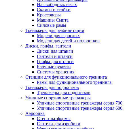
На свободных весах
Скамьи и стойки
Кроссоверы
Машины Смита
Силовые рамы
Тренажеры для реабилитации
Модели для взрослых
Модели для детей и подростков
Диски, грифы, гантели
Диски для штанги
Гантели и штанги
Грифы для штанги
Блочные рукояти
Системы хранения
Станции для функционального тренинга
Рамы для функционального тренинга
Тренажеры для подростков
Тренажеры для подростков
Уличные спортивные тренажеры
Уличные спортивные тренажеры серия 700
Уличные спортивные тренажеры серия 600
Аэробика
Степ-платформы
Гантели для аэробики
Мячи медицинские медболы