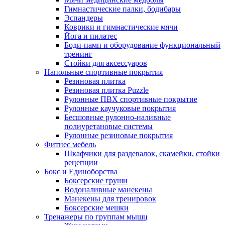
Гимнастические палки, бодибары
Эспандеры
Коврики и гимнастические мячи
Йога и пилатес
Боди-памп и оборудование функциональный
тренинг
Стойки для аксессуаров
Напольные спортивные покрытия
Резиновая плитка
Резиновая плитка Puzzle
Рулонные ПВХ спортивные покрытие
Рулонные каучуковые покрытия
Бесшовные рулонно-наливные
полиуретановые системы
Рулонные резиновые покрытия
Фитнес мебель
Шкафчики для раздевалок, скамейки, стойки
рецепции
Бокс и Единоборства
Боксерские груши
Водоналивные манекены
Манекены для тренировок
Боксерские мешки
Тренажеры по группам мышц