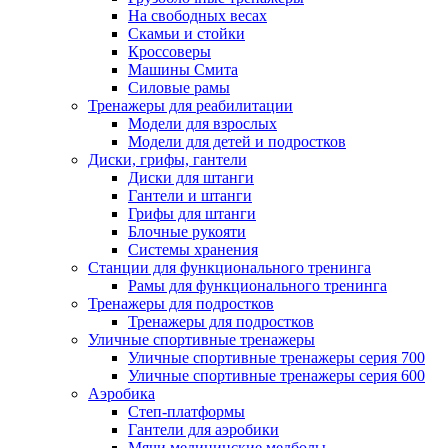
На свободных весах
Скамьи и стойки
Кроссоверы
Машины Смита
Силовые рамы
Тренажеры для реабилитации
Модели для взрослых
Модели для детей и подростков
Диски, грифы, гантели
Диски для штанги
Гантели и штанги
Грифы для штанги
Блочные рукояти
Системы хранения
Станции для функционального тренинга
Рамы для функционального тренинга
Тренажеры для подростков
Тренажеры для подростков
Уличные спортивные тренажеры
Уличные спортивные тренажеры серия 700
Уличные спортивные тренажеры серия 600
Аэробика
Степ-платформы
Гантели для аэробики
Мячи медицинские медболы