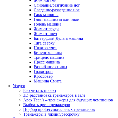
Жим ногами
Сгибание/разгибание ног
Сведение/разведение ног
Гакк машины
Глют машина ягодичные
Голень машина
Жим от груди
Жим от плеч
Баттерфляй Дельта машина
Тяга сверху
Нижняя тяга
Бицепс машина
Трицепс машина
Пресс машина
Разгибание спины
Гравитрон
Кроссовер
Машина Смита
Услуги
Рассчитать проект
3D-расстановка тренажеров в зале
Apex Teen’s – тренажеры для будущих чемпионов
Выбрать цвет тренажеров
Подбор профессиональных тренажеров
Тренажеры в лизинг/рассрочку