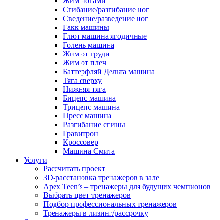
Жим ногами
Сгибание/разгибание ног
Сведение/разведение ног
Гакк машины
Глют машина ягодичные
Голень машина
Жим от груди
Жим от плеч
Баттерфляй Дельта машина
Тяга сверху
Нижняя тяга
Бицепс машина
Трицепс машина
Пресс машина
Разгибание спины
Гравитрон
Кроссовер
Машина Смита
Услуги
Рассчитать проект
3D-расстановка тренажеров в зале
Apex Teen’s – тренажеры для будущих чемпионов
Выбрать цвет тренажеров
Подбор профессиональных тренажеров
Тренажеры в лизинг/рассрочку