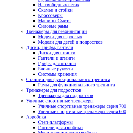
На свободных весах
Скамьи и стойки
Кроссоверы
Машины Смита
Силовые рамы
Тренажеры для реабилитации
Модели для взрослых
Модели для детей и подростков
Диски, грифы, гантели
Диски для штанги
Гантели и штанги
Грифы для штанги
Блочные рукояти
Системы хранения
Станции для функционального тренинга
Рамы для функционального тренинга
Тренажеры для подростков
Тренажеры для подростков
Уличные спортивные тренажеры
Уличные спортивные тренажеры серия 700
Уличные спортивные тренажеры серия 600
Аэробика
Степ-платформы
Гантели для аэробики
Мячи медицинские медболы