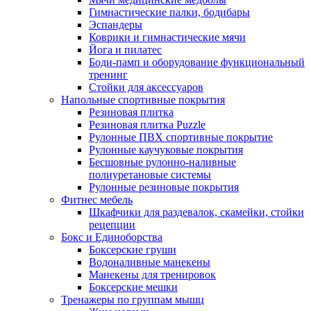
Гимнастические палки, бодибары
Эспандеры
Коврики и гимнастические мячи
Йога и пилатес
Боди-памп и оборудование функциональный
тренинг
Стойки для аксессуаров
Напольные спортивные покрытия
Резиновая плитка
Резиновая плитка Puzzle
Рулонные ПВХ спортивные покрытие
Рулонные каучуковые покрытия
Бесшовные рулонно-наливные
полиуретановые системы
Рулонные резиновые покрытия
Фитнес мебель
Шкафчики для раздевалок, скамейки, стойки
рецепции
Бокс и Единоборства
Боксерские груши
Водоналивные манекены
Манекены для тренировок
Боксерские мешки
Тренажеры по группам мышц