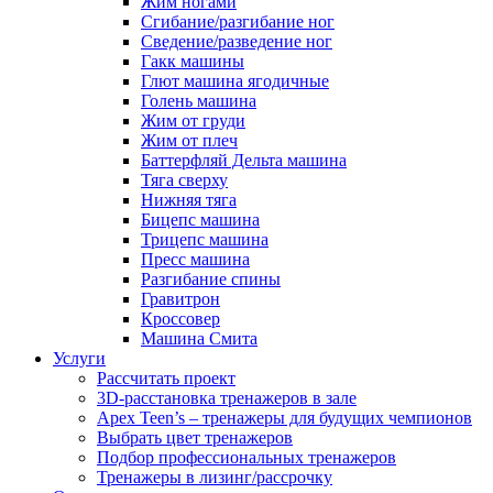
Жим ногами
Сгибание/разгибание ног
Сведение/разведение ног
Гакк машины
Глют машина ягодичные
Голень машина
Жим от груди
Жим от плеч
Баттерфляй Дельта машина
Тяга сверху
Нижняя тяга
Бицепс машина
Трицепс машина
Пресс машина
Разгибание спины
Гравитрон
Кроссовер
Машина Смита
Услуги
Рассчитать проект
3D-расстановка тренажеров в зале
Apex Teen’s – тренажеры для будущих чемпионов
Выбрать цвет тренажеров
Подбор профессиональных тренажеров
Тренажеры в лизинг/рассрочку