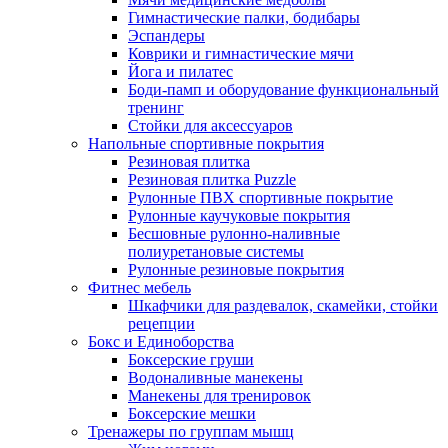
Гимнастические палки, бодибары
Эспандеры
Коврики и гимнастические мячи
Йога и пилатес
Боди-памп и оборудование функциональный
тренинг
Стойки для аксессуаров
Напольные спортивные покрытия
Резиновая плитка
Резиновая плитка Puzzle
Рулонные ПВХ спортивные покрытие
Рулонные каучуковые покрытия
Бесшовные рулонно-наливные
полиуретановые системы
Рулонные резиновые покрытия
Фитнес мебель
Шкафчики для раздевалок, скамейки, стойки
рецепции
Бокс и Единоборства
Боксерские груши
Водоналивные манекены
Манекены для тренировок
Боксерские мешки
Тренажеры по группам мышц