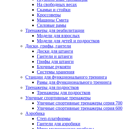
На свободных весах
Скамьи и стойки
Кроссоверы
Машины Смита
Силовые рамы
Тренажеры для реабилитации
Модели для взрослых
Модели для детей и подростков
Диски, грифы, гантели
Диски для штанги
Гантели и штанги
Грифы для штанги
Блочные рукояти
Системы хранения
Станции для функционального тренинга
Рамы для функционального тренинга
Тренажеры для подростков
Тренажеры для подростков
Уличные спортивные тренажеры
Уличные спортивные тренажеры серия 700
Уличные спортивные тренажеры серия 600
Аэробика
Степ-платформы
Гантели для аэробики
Мячи медицинские медболы