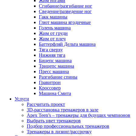
Жим ногами
Сгибание/разгибание ног
Сведение/разведение ног
Гакк машины
Глют машина ягодичные
Голень машина
Жим от груди
Жим от плеч
Баттерфляй Дельта машина
Тяга сверху
Нижняя тяга
Бицепс машина
Трицепс машина
Пресс машина
Разгибание спины
Гравитрон
Кроссовер
Машина Смита
Услуги
Рассчитать проект
3D-расстановка тренажеров в зале
Apex Teen’s – тренажеры для будущих чемпионов
Выбрать цвет тренажеров
Подбор профессиональных тренажеров
Тренажеры в лизинг/рассрочку