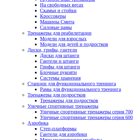
На свободных весах
Скамьи и стойки
Кроссоверы
Машины Смита
Силовые рамы
Тренажеры для реабилитации
Модели для взрослых
Модели для детей и подростков
Диски, грифы, гантели
Диски для штанги
Гантели и штанги
Грифы для штанги
Блочные рукояти
Системы хранения
Станции для функционального тренинга
Рамы для функционального тренинга
Тренажеры для подростков
Тренажеры для подростков
Уличные спортивные тренажеры
Уличные спортивные тренажеры серия 700
Уличные спортивные тренажеры серия 600
Аэробика
Степ-платформы
Гантели для аэробики
Мячи медицинские медболы