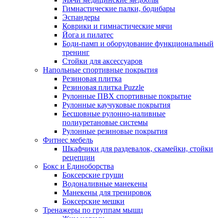
Гимнастические палки, бодибары
Эспандеры
Коврики и гимнастические мячи
Йога и пилатес
Боди-памп и оборудование функциональный
тренинг
Стойки для аксессуаров
Напольные спортивные покрытия
Резиновая плитка
Резиновая плитка Puzzle
Рулонные ПВХ спортивные покрытие
Рулонные каучуковые покрытия
Бесшовные рулонно-наливные
полиуретановые системы
Рулонные резиновые покрытия
Фитнес мебель
Шкафчики для раздевалок, скамейки, стойки
рецепции
Бокс и Единоборства
Боксерские груши
Водоналивные манекены
Манекены для тренировок
Боксерские мешки
Тренажеры по группам мышц