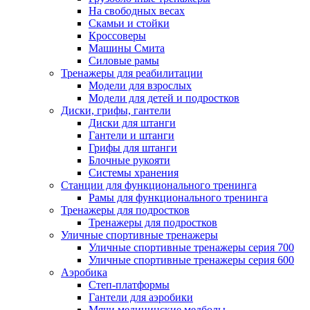
На свободных весах
Скамьи и стойки
Кроссоверы
Машины Смита
Силовые рамы
Тренажеры для реабилитации
Модели для взрослых
Модели для детей и подростков
Диски, грифы, гантели
Диски для штанги
Гантели и штанги
Грифы для штанги
Блочные рукояти
Системы хранения
Станции для функционального тренинга
Рамы для функционального тренинга
Тренажеры для подростков
Тренажеры для подростков
Уличные спортивные тренажеры
Уличные спортивные тренажеры серия 700
Уличные спортивные тренажеры серия 600
Аэробика
Степ-платформы
Гантели для аэробики
Мячи медицинские медболы