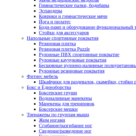
Гимнастические палки, бодибары
Эспандеры
Коврики и гимнастические мячи
Йога и пилатес
Боди-памп и оборудование функциональный 
Стойки для аксессуаров
Напольные спортивные покрытия
Резиновая плитка
Резиновая плитка Puzzle
Рулонные ПВХ спортивные покрытие
Рулонные каучуковые покрытия
Бесшовные рулонно-наливные полиуретановы
Рулонные резиновые покрытия
Фитнес мебель
Шкафчики для раздевалок, скамейки, стойки
Бокс и Единоборства
Боксерские груши
Водоналивные манекены
Манекены для тренировок
Боксерские мешки
Тренажеры по группам мышц
Жим ногами
Сгибание/разгибание ног
Сведение/разведение ног