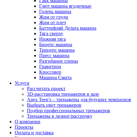
Гакк машины
Глют машина ягодичные
Голень машина
Жим от груди
Жим от плеч
Баттерфляй Дельта машина
Тяга сверху
Нижняя тяга
Бицепс машина
Трицепс машина
Пресс машина
Разгибание спины
Гравитрон
Кроссовер
Машина Смита
Услуги
Рассчитать проект
3D-расстановка тренажеров в зале
Apex Teen’s – тренажеры для будущих чемпионов
Выбрать цвет тренажеров
Подбор профессиональных тренажеров
Тренажеры в лизинг/рассрочку
О компании
Проекты
Оплата и доставка