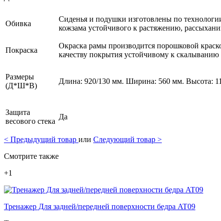
Сиденья и подушки изготовлены по технологи
Обивка
кожзама устойчивого к растяжению, рассыхани
Окраска рамы производится порошковой краск
Покраска
качеству покрытия устойчивому к скалыванию
Размеры
Длина: 920/130 мм. Ширина: 560 мм. Высота: 1
(Д*Ш*В)
Защита
Да
весового стека
<
Предыдущий товар
или
Следующий товар
>
Смотрите также
+1
Тренажер Для задней/передней поверхности бедра AT09