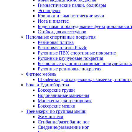
Гимнастические палки, бодибары
Эспандеры
Коврики и гимнастические мячи
Йога и пилатес
Боди-памп и оборудование функциональный 
Стойки для аксессуаров
Напольные спортивные покрытия
Резиновая плитка
Резиновая плитка Puzzle
Рулонные ПВХ спортивные покрытие
Рулонные каучуковые покрытия
Бесшовные рулонно-наливные полиуретановы
Рулонные резиновые покрытия
Фитнес мебель
Шкафчики для раздевалок, скамейки, стойки
Бокс и Единоборства
Боксерские груши
Водоналивные манекены
Манекены для тренировок
Боксерские мешки
Тренажеры по группам мышц
Жим ногами
Сгибание/разгибание ног
Сведение/разведение ног