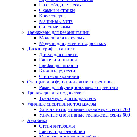
На свободных весах
Скамьи и стойки
Кроссоверы
Машины Смита
Силовые рамы
Тренажеры для реабилитации
Модели для взрослых
Модели для детей и подростков
Диски, грифы, гантели
Диски для штанги
Гантели и штанги
Грифы для штанги
Блочные рукояти
Системы хранения
Станции для функционального тренинга
Рамы для функционального тренинга
Тренажеры для подростков
Тренажеры для подростков
Уличные спортивные тренажеры
Уличные спортивные тренажеры серия 700
Уличные спортивные тренажеры серия 600
Аэробика
Степ-платформы
Гантели для аэробики
Мячи медицинские медболы