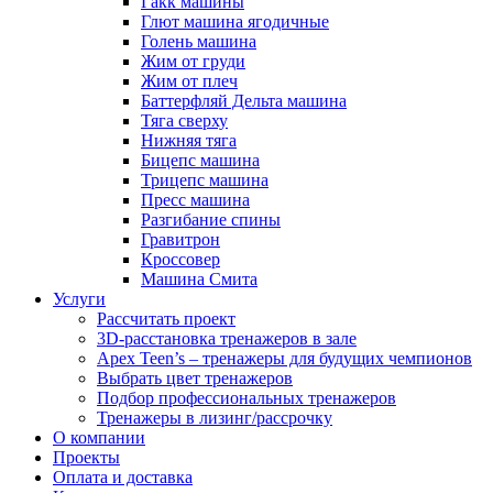
Гакк машины
Глют машина ягодичные
Голень машина
Жим от груди
Жим от плеч
Баттерфляй Дельта машина
Тяга сверху
Нижняя тяга
Бицепс машина
Трицепс машина
Пресс машина
Разгибание спины
Гравитрон
Кроссовер
Машина Смита
Услуги
Рассчитать проект
3D-расстановка тренажеров в зале
Apex Teen’s – тренажеры для будущих чемпионов
Выбрать цвет тренажеров
Подбор профессиональных тренажеров
Тренажеры в лизинг/рассрочку
О компании
Проекты
Оплата и доставка