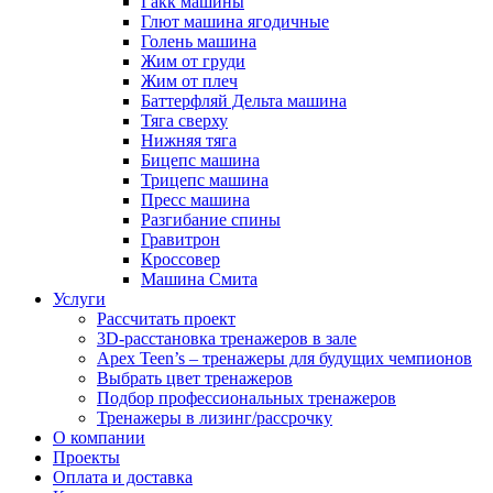
Гакк машины
Глют машина ягодичные
Голень машина
Жим от груди
Жим от плеч
Баттерфляй Дельта машина
Тяга сверху
Нижняя тяга
Бицепс машина
Трицепс машина
Пресс машина
Разгибание спины
Гравитрон
Кроссовер
Машина Смита
Услуги
Рассчитать проект
3D-расстановка тренажеров в зале
Apex Teen’s – тренажеры для будущих чемпионов
Выбрать цвет тренажеров
Подбор профессиональных тренажеров
Тренажеры в лизинг/рассрочку
О компании
Проекты
Оплата и доставка