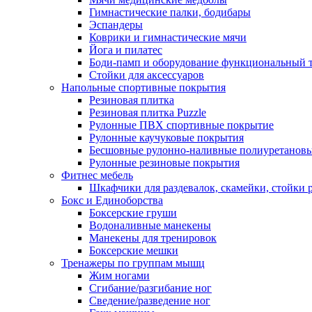
Гимнастические палки, бодибары
Эспандеры
Коврики и гимнастические мячи
Йога и пилатес
Боди-памп и оборудование функциональный 
Стойки для аксессуаров
Напольные спортивные покрытия
Резиновая плитка
Резиновая плитка Puzzle
Рулонные ПВХ спортивные покрытие
Рулонные каучуковые покрытия
Бесшовные рулонно-наливные полиуретановы
Рулонные резиновые покрытия
Фитнес мебель
Шкафчики для раздевалок, скамейки, стойки
Бокс и Единоборства
Боксерские груши
Водоналивные манекены
Манекены для тренировок
Боксерские мешки
Тренажеры по группам мышц
Жим ногами
Сгибание/разгибание ног
Сведение/разведение ног