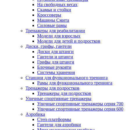
На свободных весах
Скамьи и стойки
Кроссоверы
Машины Смита
Силовые рамы
Тренажеры для реабилитации
Модели для взрослых
Модели для детей и подростков
Диски, грифы, гантели
Диски для штанги
Гантели и штанги
Грифы для штанги
Блочные рукояти
Системы хранения
Станции для функционального тренинга
Рамы для функционального тренинга
Тренажеры для подростков
Тренажеры для подростков
Уличные спортивные тренажеры
Уличные спортивные тренажеры серия 700
Уличные спортивные тренажеры серия 600
Аэробика
Степ-платформы
Гантели для аэробики
Мячи медицинские медболы