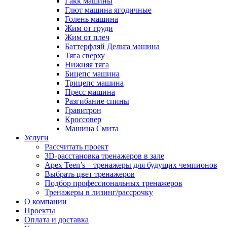
Гакк машины
Глют машина ягодичные
Голень машина
Жим от груди
Жим от плеч
Баттерфляй Дельта машина
Тяга сверху
Нижняя тяга
Бицепс машина
Трицепс машина
Пресс машина
Разгибание спины
Гравитрон
Кроссовер
Машина Смита
Услуги
Рассчитать проект
3D-расстановка тренажеров в зале
Apex Teen’s – тренажеры для будущих чемпионов
Выбрать цвет тренажеров
Подбор профессиональных тренажеров
Тренажеры в лизинг/рассрочку
О компании
Проекты
Оплата и доставка