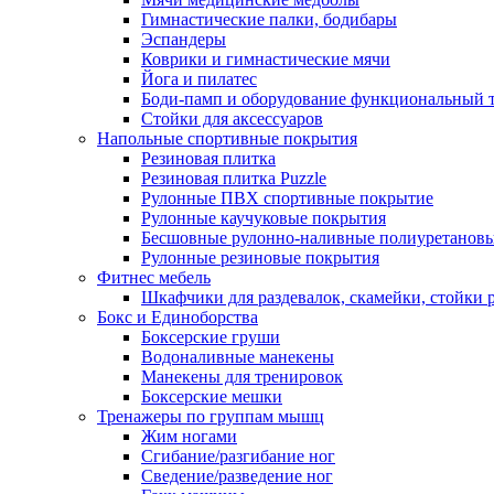
Гимнастические палки, бодибары
Эспандеры
Коврики и гимнастические мячи
Йога и пилатес
Боди-памп и оборудование функциональный 
Стойки для аксессуаров
Напольные спортивные покрытия
Резиновая плитка
Резиновая плитка Puzzle
Рулонные ПВХ спортивные покрытие
Рулонные каучуковые покрытия
Бесшовные рулонно-наливные полиуретановы
Рулонные резиновые покрытия
Фитнес мебель
Шкафчики для раздевалок, скамейки, стойки
Бокс и Единоборства
Боксерские груши
Водоналивные манекены
Манекены для тренировок
Боксерские мешки
Тренажеры по группам мышц
Жим ногами
Сгибание/разгибание ног
Сведение/разведение ног