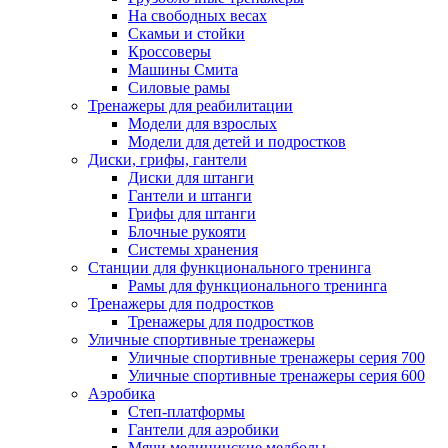
На свободных весах
Скамьи и стойки
Кроссоверы
Машины Смита
Силовые рамы
Тренажеры для реабилитации
Модели для взрослых
Модели для детей и подростков
Диски, грифы, гантели
Диски для штанги
Гантели и штанги
Грифы для штанги
Блочные рукояти
Системы хранения
Станции для функционального тренинга
Рамы для функционального тренинга
Тренажеры для подростков
Тренажеры для подростков
Уличные спортивные тренажеры
Уличные спортивные тренажеры серия 700
Уличные спортивные тренажеры серия 600
Аэробика
Степ-платформы
Гантели для аэробики
Мячи медицинские медболы