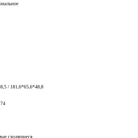
ональное
,5 / 181,6*65,6*48,8
174
мые сходящиеся