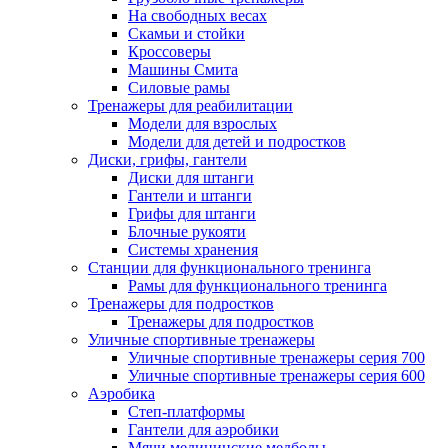
На свободных весах
Скамьи и стойки
Кроссоверы
Машины Смита
Силовые рамы
Тренажеры для реабилитации
Модели для взрослых
Модели для детей и подростков
Диски, грифы, гантели
Диски для штанги
Гантели и штанги
Грифы для штанги
Блочные рукояти
Системы хранения
Станции для функционального тренинга
Рамы для функционального тренинга
Тренажеры для подростков
Тренажеры для подростков
Уличные спортивные тренажеры
Уличные спортивные тренажеры серия 700
Уличные спортивные тренажеры серия 600
Аэробика
Степ-платформы
Гантели для аэробики
Мячи медицинские медболы