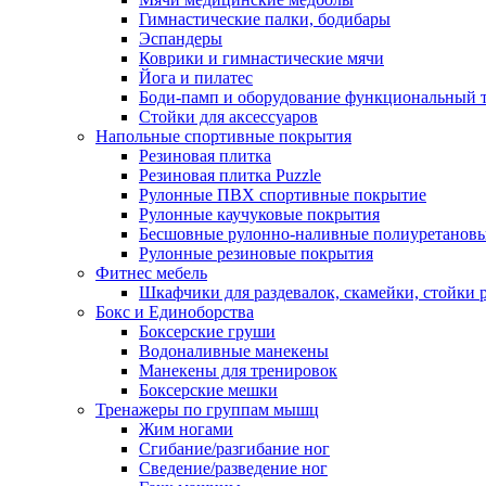
Гимнастические палки, бодибары
Эспандеры
Коврики и гимнастические мячи
Йога и пилатес
Боди-памп и оборудование функциональный 
Стойки для аксессуаров
Напольные спортивные покрытия
Резиновая плитка
Резиновая плитка Puzzle
Рулонные ПВХ спортивные покрытие
Рулонные каучуковые покрытия
Бесшовные рулонно-наливные полиуретановы
Рулонные резиновые покрытия
Фитнес мебель
Шкафчики для раздевалок, скамейки, стойки
Бокс и Единоборства
Боксерские груши
Водоналивные манекены
Манекены для тренировок
Боксерские мешки
Тренажеры по группам мышц
Жим ногами
Сгибание/разгибание ног
Сведение/разведение ног