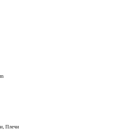
ym
ки, Плечи