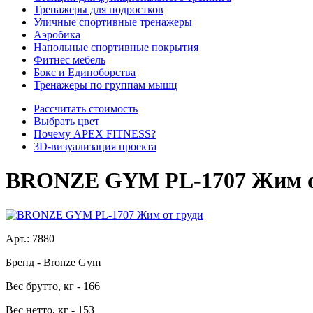
Тренажеры для подростков
Уличные спортивные тренажеры
Аэробика
Напольные спортивные покрытия
Фитнес мебель
Бокс и Единоборства
Тренажеры по группам мышц
Рассчитать стоимость
Выбрать цвет
Почему APEX FITNESS?
3D-визуализация проекта
BRONZE GYM PL-1707 Жим о
Арт.:
7880
Бренд
- Bronze Gym
Вес брутто, кг
- 166
Вес нетто, кг
- 153