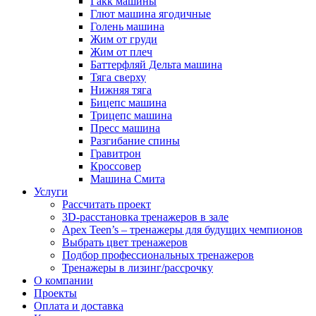
Гакк машины
Глют машина ягодичные
Голень машина
Жим от груди
Жим от плеч
Баттерфляй Дельта машина
Тяга сверху
Нижняя тяга
Бицепс машина
Трицепс машина
Пресс машина
Разгибание спины
Гравитрон
Кроссовер
Машина Смита
Услуги
Рассчитать проект
3D-расстановка тренажеров в зале
Apex Teen’s – тренажеры для будущих чемпионов
Выбрать цвет тренажеров
Подбор профессиональных тренажеров
Тренажеры в лизинг/рассрочку
О компании
Проекты
Оплата и доставка