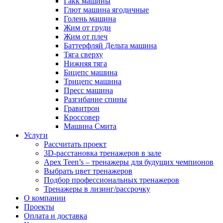
Гакк машины
Глют машина ягодичные
Голень машина
Жим от груди
Жим от плеч
Баттерфляй Дельта машина
Тяга сверху
Нижняя тяга
Бицепс машина
Трицепс машина
Пресс машина
Разгибание спины
Гравитрон
Кроссовер
Машина Смита
Услуги
Рассчитать проект
3D-расстановка тренажеров в зале
Apex Teen’s – тренажеры для будущих чемпионов
Выбрать цвет тренажеров
Подбор профессиональных тренажеров
Тренажеры в лизинг/рассрочку
О компании
Проекты
Оплата и доставка