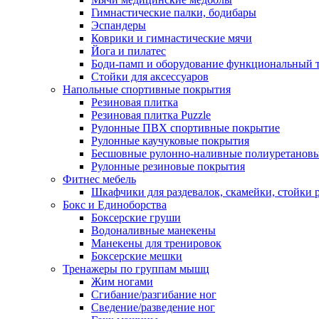
Гимнастические палки, бодибары
Эспандеры
Коврики и гимнастические мячи
Йога и пилатес
Боди-памп и оборудование функциональный 
Стойки для аксессуаров
Напольные спортивные покрытия
Резиновая плитка
Резиновая плитка Puzzle
Рулонные ПВХ спортивные покрытие
Рулонные каучуковые покрытия
Бесшовные рулонно-наливные полиуретановы
Рулонные резиновые покрытия
Фитнес мебель
Шкафчики для раздевалок, скамейки, стойки
Бокс и Единоборства
Боксерские груши
Водоналивные манекены
Манекены для тренировок
Боксерские мешки
Тренажеры по группам мышц
Жим ногами
Сгибание/разгибание ног
Сведение/разведение ног