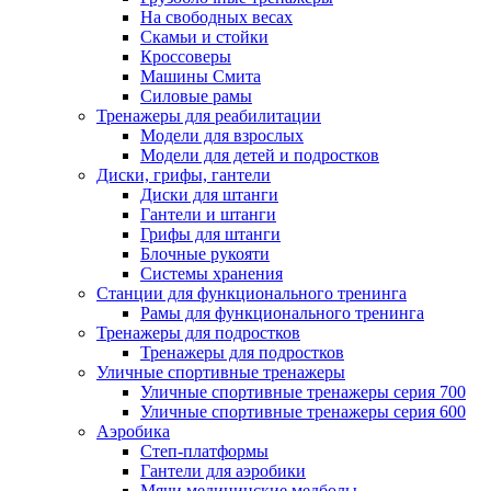
На свободных весах
Скамьи и стойки
Кроссоверы
Машины Смита
Силовые рамы
Тренажеры для реабилитации
Модели для взрослых
Модели для детей и подростков
Диски, грифы, гантели
Диски для штанги
Гантели и штанги
Грифы для штанги
Блочные рукояти
Системы хранения
Станции для функционального тренинга
Рамы для функционального тренинга
Тренажеры для подростков
Тренажеры для подростков
Уличные спортивные тренажеры
Уличные спортивные тренажеры серия 700
Уличные спортивные тренажеры серия 600
Аэробика
Степ-платформы
Гантели для аэробики
Мячи медицинские медболы