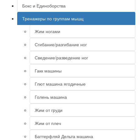
Бокс и Единоборства
Тренажеры по группам мышц
Жим ногами
Сгибание/разгибание ног
Сведение/разведение ног
Гакк машины
Глют машина ягодичные
Голень машина
Жим от груди
Жим от плеч
Баттерфляй Дельта машина