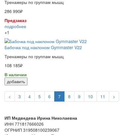
Тренажеры по группам мышц
286 990₽
Предзаказ
подробнее
+1
Бабочка под наклоном Gymmaster V22
Тренажеры по группам мышц
108 185₽
В наличии
добавить
<
3
4
5
6
7
8
9
10
11
>
ИП Медведева Ирина Николаевна
ИНН 771817666026
ОГРНИП 319508100239067